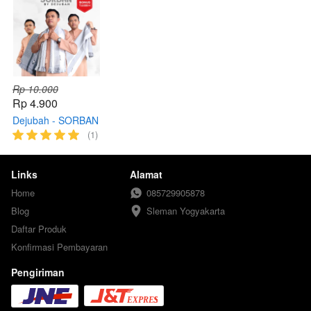
Rp 10.000
Rp 4.900
Dejubah - SORBAN
Kashmiri Dewasa &
(1)
Anak Laki Laki
Links
Alamat
Home
085729905878
Blog
Sleman Yogyakarta
Daftar Produk
Konfirmasi Pembayaran
Pengiriman