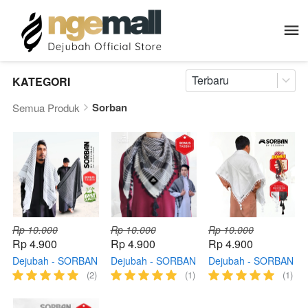
Terbaru
KATEGORI
Sorban
Semua Produk
Rp 10.000
Rp 10.000
Rp 10.000
Rp 4.900
Rp 4.900
Rp 4.900
Dejubah - SORBAN
Dejubah - SORBAN
Dejubah - SORBAN
Kashmiri Almas
tactical timbul
Putih & Hitam Polos
(2)
(1)
(1)
Dewasa & Anak
dewasa & anak laki
Pria Dewasa &
Laki Laki
laki
Anak laki laki Arab