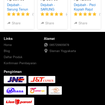
Dejubah -
Dejubah -
Dejubah - Peci
Sarung Tenun
SARUNG
Kopiah Rajut
SAKA Premium
Tenun Premium
Pria Dewasa
(1)
(4)
(1)
Polos
Hitam Polos &
Alhaj Putih
Motif
Hitam Polos
Share
Share
Share
Links
Alamat
Home
085729905878
Blog
Sleman Yogyakarta
Daftar Produk
Konfirmasi Pembayaran
Pengiriman