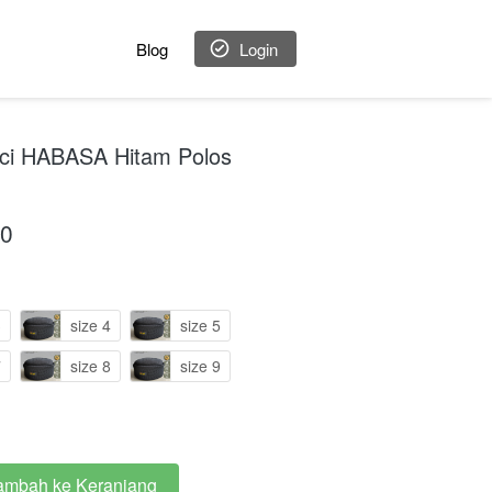
Blog
`
Login
eci HABASA Hitam Polos
00
3
size 4
size 5
7
size 8
size 9
ambah ke Keranjang