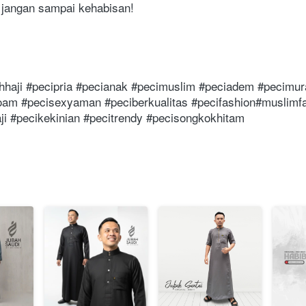
, jangan sampai kehabisan!
hhaji #pecipria #pecianak #pecimuslim #peciadem #pecimura
foam #pecisexyaman #peciberkualitas #pecifashion#muslimfa
i #pecikekinian #pecitrendy #pecisongkokhitam 