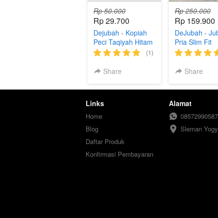
Rp 50.000
Rp 250.000
Rp 29.700
Rp 159.900
Dejubah - Kopiah
DeJubah - Ju
Peci Taqiyah Hitam
Pria Slim Fit
untuk Pria Dewasa
Kancing Mode
(1)
& Anak
Jubah Saudi
Share
Share
Links
Alamat
Home
08572990587
Blog
Sleman Yogy
Daftar Produk
Konfirmasi Pembayaran