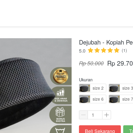
Dejubah - Kopiah P
5.0
(1)
Rp 29.7
Rp 50.000
Ukuran
size 2
size 
size 6
size 
Beli Sekarang
T
`
`