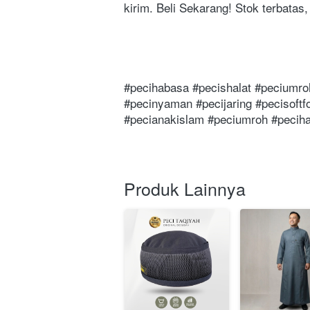
kirim. Beli Sekarang! Stok terbatas
#pecihabasa #pecishalat #peciumro
#pecinyaman #pecijaring #pecisoft
#pecianakislam #peciumroh #pecihaj
Produk Lainnya