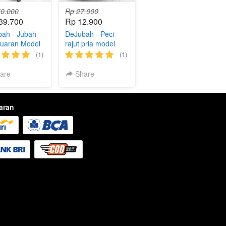
0.000
Rp 27.000
39.700
Rp 12.900
ah - Jubah
DeJubah - Peci
Luaran Model
rajut pria model
 Habib
turki terbaru terlaris
(1)
(1)
are
Share
aran