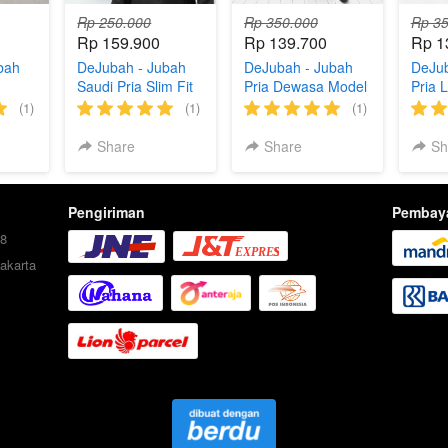
Rp 250.000
Rp 350.000
Rp 35
Rp 159.900
Rp 139.700
Rp 1
bah
DeJubah - Jubah
DeJubah - Jubah
DeJub
Saudi Pria Slim Fit
Pria Dewasa Model
Pria 
l
Kancing Dewasa
Santai Lengan
Jubah
(1)
(1)
(1)
Pendek Oblong
Share
Share
Sh
Pengiriman
Pembay
8
akarta