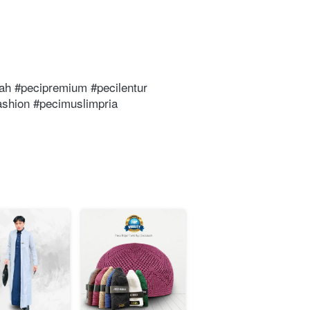
h #pecipremium #pecilentur 
shion #pecimuslimpria 